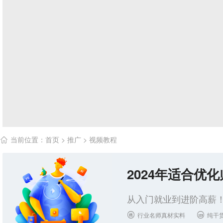
当前位置：
首页
>
推广
>
视频教程

2024年适合优
从入门就业到进阶高薪！
行业名师真材实料
纯干

