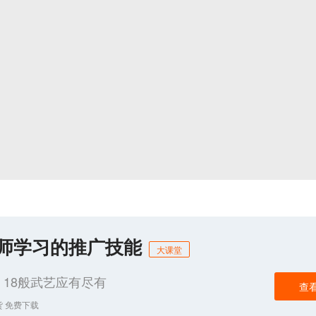
化师学习的推广技能
大课堂
18般武艺应有尽有
查
货 免费下载