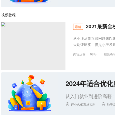
视频教程
2021最新
最新
从小汪从事互联网以来以
去论证证实，但是小汪发
内容运营
08号
视频教
2024年适合优
从入门就业到进阶高薪！
行业名师真材实料
纯干

