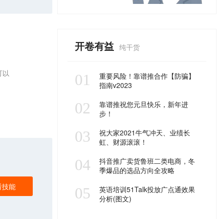
开卷有益
纯干货
可以
01
重要风险！靠谱推合作【防骗】
指南v2023
02
靠谱推祝您元旦快乐，新年进
步！
03
祝大家2021牛气冲天、业绩长
虹、财源滚滚！
04
抖音推广卖货鲁班二类电商，冬
季爆品的选品方向全攻略
看技能
05
英语培训51Talk投放广点通效果
分析(图文)