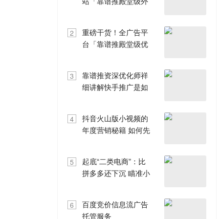
站「靠谱推殿堂级外
贸SEO优化」泄密！
重磅干货！全广告平
2
台「靠谱推殿堂级优
化方法论」泄密！
靠谱推资深优化师祥
3
细讲解快手推广是如
何优化创意的！
抖音火山版小视频的
4
年度营销秘籍 如何先
人一步，抢占商业新
增长点？
起底“二类电商”：比
5
拼多多还下沉 瞄准小
镇中年男人
百度竞价信息流广告
6
托管服务