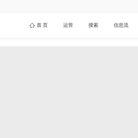
首 页
运营
搜索
信息流
