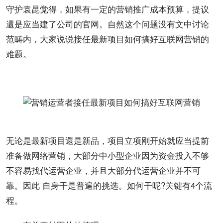
守护袁昆觉得，如果有一定的营销
推广
成本
预算，提议
還是应当建了公司的官网。自然这个问题没有文中讨论
范畴内，大家说说接任最新
项目
如何搞好
互联网营销
的
难题。
无论是最新项目還是新品，项目立项刚开始就应当提前
准备做
网络营销
，大部分中小型
企业
因为资金投入不够
不容易找
代
运营
企业，并且大部分
代运营
企业并不可
靠。因此 自身干是普遍的挑选。如何干呢?关键有4个
流
程
。