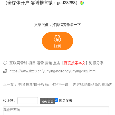
（全媒体开户-靠谱推官微：
gcd28288
）
文章很值，打赏犒劳作者一下
互联网营销
项目
运营
营销
点击【
百度搜索本文
】
海报分享

https://www.dxc8.cn/yunying/neirongyunying/182.html

上一篇：
抖音投放/快手投放/小红书投放 3大平台投放美妆内容营销趋
下一篇：
内容赋能商品激起推动内
验证码：
匿名发表