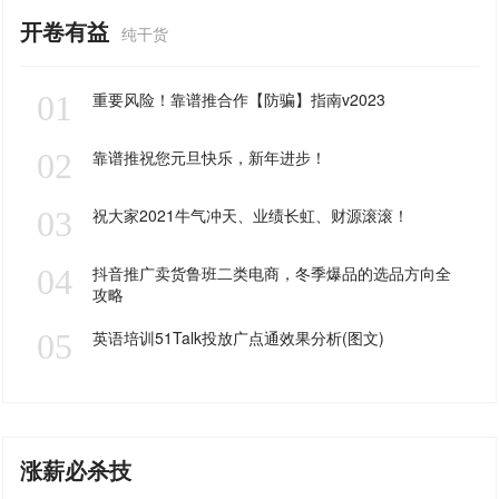
开卷有益
纯干货
01
重要风险！靠谱推合作【防骗】指南v2023
02
靠谱推祝您元旦快乐，新年进步！
03
祝大家2021牛气冲天、业绩长虹、财源滚滚！
04
抖音推广卖货鲁班二类电商，冬季爆品的选品方向全
攻略
05
英语培训51Talk投放广点通效果分析(图文)
涨薪必杀技