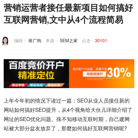
营销运营者接任最新项目如何搞好
联系我们
互联网营销,文中从4个流程简易
编辑：
推广狗
来源：
SEM之家
点击：
30101
上年今年初的情况下读过一篇：
SEO
从业人员接任新的
网站
如何搞好SEO提升，从4个视角给大伙儿详细介绍了
网址的SEO
优化
问题。殊不知移动互联
时期
，自己建网
站被大部分盆友放弃了，那麼如何搞好互联网
营销
呢?