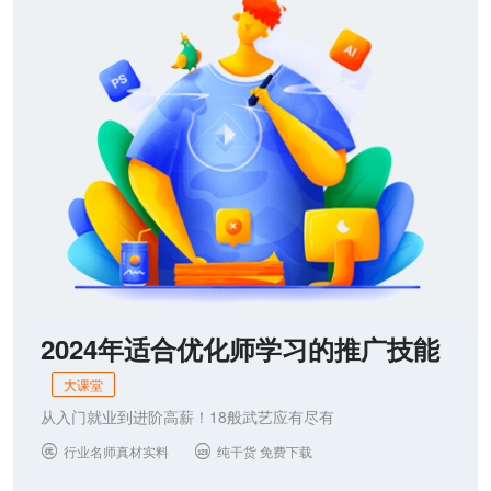
2024年适合优化师学习的推广技能
大课堂
从入门就业到进阶高薪！18般武艺应有尽有
行业名师真材实料
纯干货 免费下载

