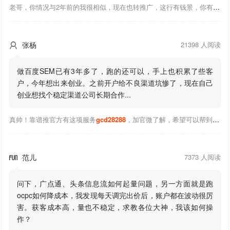
老哥，你情况与2年前的我很相似，现在也转推广，这行有钱景，你有基础上手会比较快，不必担心。至于学竞价还是信息流哪个好，我是信息流广告入手，现在迷上靠谱推关注大神们的营销推广干货。有空你也可多泡下这站，真能学到不少东西；希望可以帮到你！
张杨
21398 人阅读

做百度SEM已有3年多了，跑的还可以，手上也积累了些客
户，今年想出来创业。之前开户给不良渠道坑惨了，现在自己
创业想找个稳定渠道公司长期合作...
真帅！靠谱推官方有这项服务
gcd28288
，加官微了解，希望可以帮到你！
范儿
7373 人阅读

问下，广点通、头条信息流如何起量问题，另一方面就是跑
ocpc如何降成本，我发现每天调完出价后，账户都在波动很厉
害。获客成本高，量也不稳定，求教各位大神，我该如何操
作？