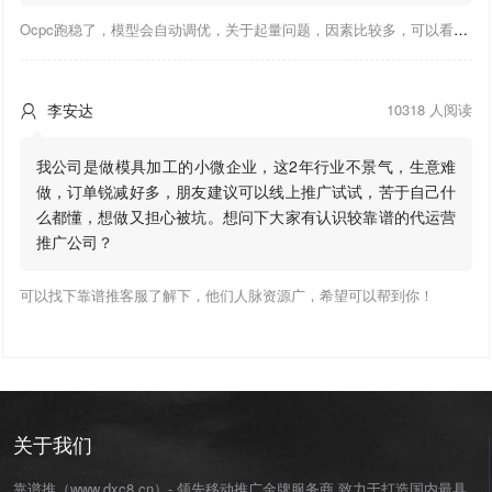
Ocpc跑稳了，模型会自动调优，关于起量问题，因素比较多，可以看下靠谱推大神出的干货文章，都是经验总结，应该可以找到对应解决。
李安达
10318 人阅读

我公司是做模具加工的小微企业，这2年行业不景气，生意难
做，订单锐减好多，朋友建议可以线上推广试试，苦于自己什
么都懂，想做又担心被坑。想问下大家有认识较靠谱的代运营
推广公司？
可以找下靠谱推客服了解下，他们人脉资源广，希望可以帮到你！
关于我们
靠谱推（www.dxc8.cn）- 领先移动推广金牌服务商,致力于打造国内最具