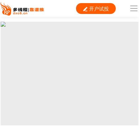
开户试投

导
航
首 页

运营
搜索
信息流
短视频
二类电商
当前位置：
首页
>
运营
>
内容运营
