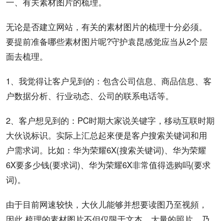
一、有关素材图片的梳理。
无论是否
建立网站
，有关的素材图片的梳理十分必须。
要提前准备哪些素材图片呢?守护袁昆感觉应当从2个层
面去梳理。
1、我觉得让
客户
见到的：包含公司信息、商品信息、客
户
数据
分析
、
行业
动态、公司的联系电话等。
2、客户想见到的：PC时期大家说
关键字
，移动互联时期
大伙说标识。实际上汇总起來便是客户
搜索
关键词
和
用
户
需求词。比如：
华为
荣耀6X(搜索关键词)、华为荣耀
6X要
多少钱
(要求词)、华为荣耀6X非常值得选购吗(要求
词)。
由于目前网速较快，大伙儿能够并想要读图乃至视頻，
因此 梳理的素材图片不但仅限于文本，大量的照片、乃