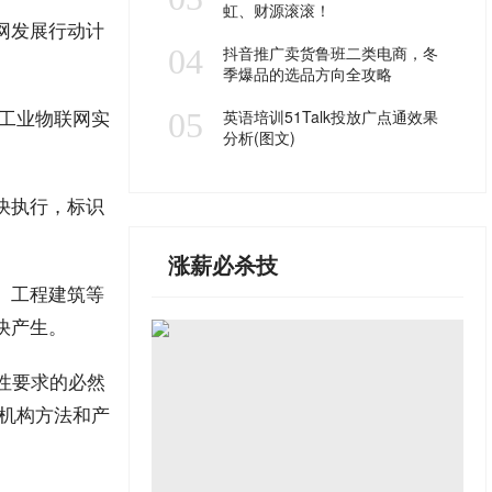
虹、财源滚滚！
网发展行动计
04
抖音推广卖货鲁班二类电商，冬
季爆品的选品方向全攻略
地工业物联网实
05
英语培训51Talk投放广点通效果
分析(图文)
快执行，标识
涨薪必杀技
、工程建筑等
快产生。
术性要求的必然
造机构方法和产