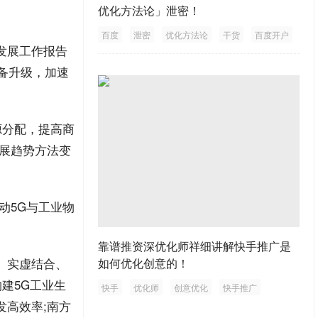
优化方法论」泄密！
百度
泄密
优化方法论
干货
百度开户
发展工作
报告
备升级，加速
源分配，提高商
展趋势方法变
动5G与工业物
靠谱推资深优化师祥细讲解快手推广是
、实虚结合、
如何优化创意的！
建5G工业生
快手
优化师
创意优化
快手推广
发
高
效率
;南方