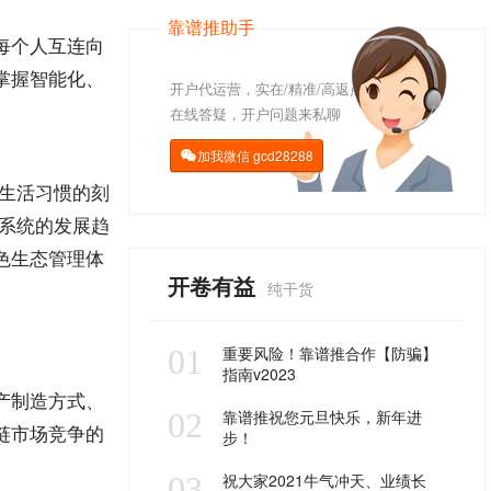
靠谱推助手
每
个人
互连向
掌握智能化、
开户代运营，实在/精准/高返点
在线答疑，开户问题来私聊
加我微信
gcd28288

生活习惯的刻
化系统的发展趋
色生态管理体
开卷有益
纯干货
01
重要风险！靠谱推合作【防骗】
指南v2023
产制造方式、
02
靠谱推祝您元旦快乐，新年进
链市场竞争的
步！
03
祝大家2021牛气冲天、业绩长