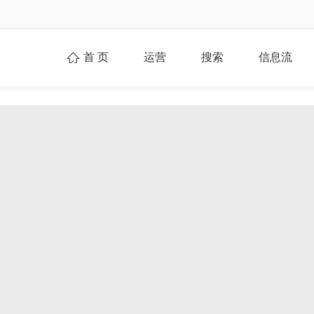
首 页
运营
搜索
信息流
