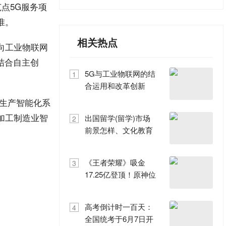
点5G服务项
准。
相关热点
向工业物联网
结合自主创
5G与工业物联网的结
1
合运用和改革创新
生产智能化系
加工制造业智
出国留学(留学)市场
2
前景怎样、文化教育
公司应当担负如何的
企业
《王者荣耀》吸金
3
17.25亿登顶！原神位
列第四
高考倒计时一百天：
4
全国统考于6月7日开