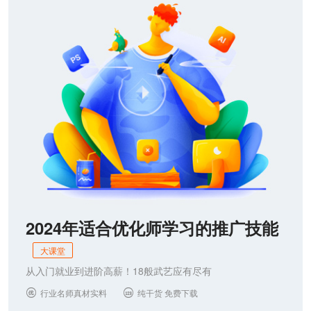
联系我们
2024年适合优化师学习的推广技能
大课堂
从入门就业到进阶高薪！18般武艺应有尽有
行业名师真材实料
纯干货 免费下载

