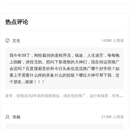
热点评论
文生
14388 人阅读

我今年39了，刚给裁掉的老程序员，钱途、人生迷茫，每每晚
上惊醒，傍徨无助。想问下靠谱推的大神们，现在转运营推广
会迟吗？百度搜索竞价和今日头条信息流推广哪个好学些？如
要上手需要什么样的具备什么的技能？哪位大神可帮下我，交
个朋友...谢谢！！！
老哥，你情况与2年前的我很相似，现在也转推广，这行有钱景，你有基础上手会比较快，不必担心。至于学竞价还是信息流哪个好，我是信息流广告入手，现在迷上靠谱推关注大神们的营销推广干货。有空你也可多泡下这站，真能学到不少东西；希望可以帮到你！
张杨
21398 人阅读
