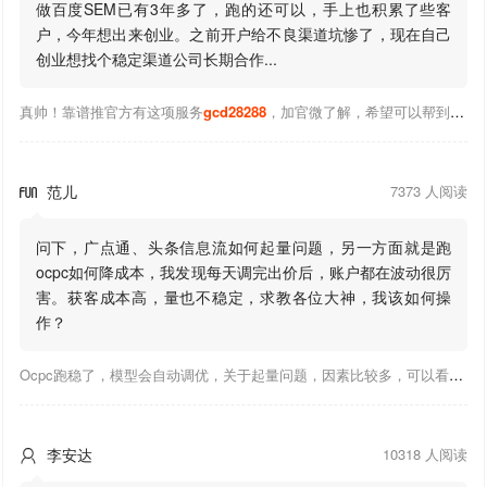
做百度SEM已有3年多了，跑的还可以，手上也积累了些客
户，今年想出来创业。之前开户给不良渠道坑惨了，现在自己
创业想找个稳定渠道公司长期合作...
真帅！靠谱推官方有这项服务
gcd28288
，加官微了解，希望可以帮到你！
范儿
7373 人阅读

问下，广点通、头条信息流如何起量问题，另一方面就是跑
ocpc如何降成本，我发现每天调完出价后，账户都在波动很厉
害。获客成本高，量也不稳定，求教各位大神，我该如何操
作？
Ocpc跑稳了，模型会自动调优，关于起量问题，因素比较多，可以看下靠谱推大神出的干货文章，都是经验总结，应该可以找到对应解决。
李安达
10318 人阅读
