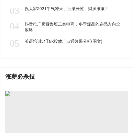
03
祝大家2021牛气冲天、业绩长虹、财源滚滚！
04
抖音推广卖货鲁班二类电商，冬季爆品的选品方向全
攻略
05
英语培训51Talk投放广点通效果分析(图文)
涨薪必杀技