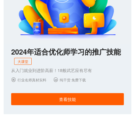
2024年适合优化师学习的推广技能
大课堂
从入门就业到进阶高薪！18般武艺应有尽有
行业名师真材实料
纯干货 免费下载


查看技能