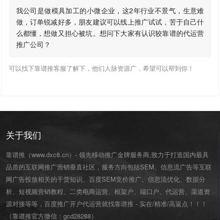
我公司是做模具加工的小微企业，这2年行业不景气，生意难
做，订单锐减好多，朋友建议可以线上推广试试，苦于自己什
么都懂，想做又担心被坑。想问下大家有认识较靠谱的代运营
推广公司？
可以找下靠谱推客服了解下，他们人脉资源广，希望可以帮到你！
关于我们
靠谱推（www.dxc8.cn）- 领先移动推广金牌服务商,致力于打造国内最具
品质的互联网推广营销垂直社区，服务方向包括SEM、信息流广告等互联
网广告投放相关的干货知识、百度SEM竞价推广、信息流优化、数据分
析、短视频营销教程、二类电商运营、
框架户
、
端口户
、
代运营
、渠道资
源对接等等，百度推广开户代运营就找靠谱推 - 实在/精准/高返点！！！
（靠谱推官方微信：
gcd28288
）