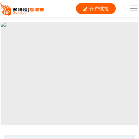
开户试投

导
航
首 页

运营
搜索
信息流
短视频
二类电商
当前位置：
首页
> TAG信息列表 > 项目
